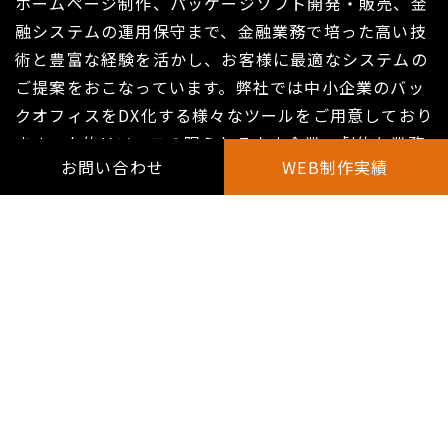
ホームページ制作、パッケージソフト開発・販売、金
融システムの運用保守まで、金融業務で培った高い技
術と豊富な経験を活かし、お客様に最適なシステムの
ご提案をおこなっています。弊社では中小企業のバッ
クオフィスをDX化する様々なツールをご用意しており
ます。人的リソースの限られる中小企業へ劇的な業務
お問い合わせ
WEB制作実績
改善を補助金とセットで提案させていただきます。
ITの力で企業はさらに成長できる、と私たちは信じて
います。
会社案内はこちら