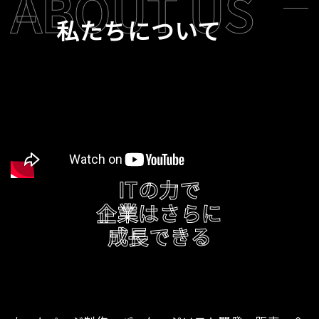
ABOUT US
私たちについて
ITの力で
企業はさらに
成長できる