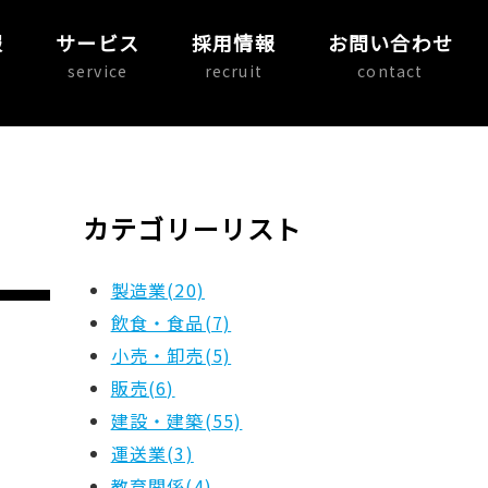
報
サービス
採用情報
お問い合わせ
service
recruit
contact
カテゴリーリスト
製造業(20)
飲食・食品(7)
小売・卸売(5)
販売(6)
建設・建築(55)
運送業(3)
教育関係(4)