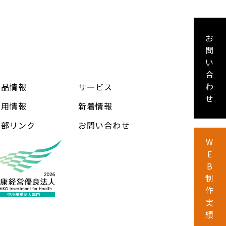
お
問
い
合
わ
製品情報
サービス
せ
採用情報
新着情報
外部リンク
お問い合わせ
W
E
B
制
作
実
績