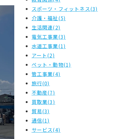
スポーツ・フィットネス(3)
介護・福祉(5)
生活関連(2)
電気工事業(3)
水道工事業(1)
アート(2)
ペット・動物(1)
管工事業(4)
旅行(0)
不動産(7)
買取業(3)
貿易(3)
通信(1)
サービス(4)