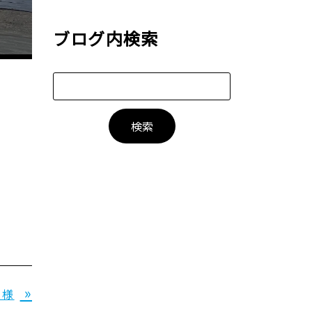
ブログ内検索
»
 様