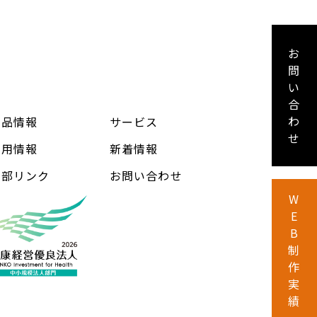
お
問
い
合
わ
製品情報
サービス
せ
採用情報
新着情報
外部リンク
お問い合わせ
W
E
B
制
作
実
績