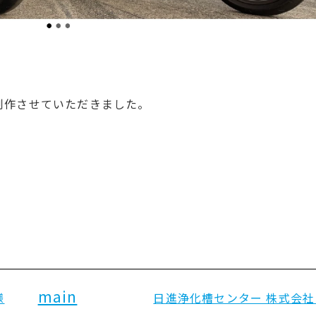
制作させていただきました。
main
様
日進浄化槽センター 株式会社