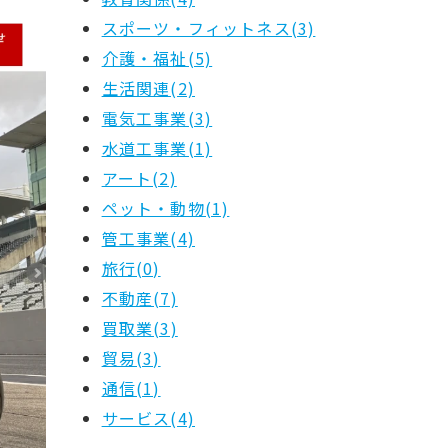
スポーツ・フィットネス(3)
介護・福祉(5)
生活関連(2)
電気工事業(3)
水道工事業(1)
アート(2)
ペット・動物(1)
管工事業(4)
旅行(0)
不動産(7)
買取業(3)
貿易(3)
通信(1)
サービス(4)