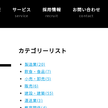
報
サービス
採用情報
お問い合わせ
service
recruit
contact
カテゴリーリスト
製造業(20)
飲食・食品(7)
小売・卸売(5)
販売(6)
建設・建築(55)
運送業(3)
教育関係(4)