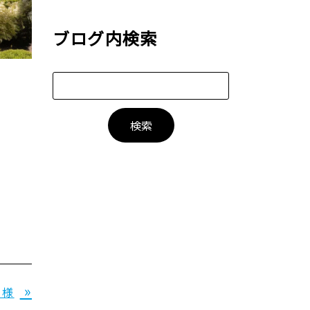
ブログ内検索
»
 様