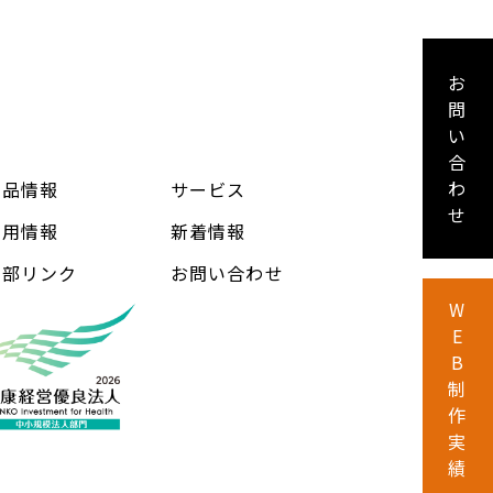
お
問
い
合
わ
製品情報
サービス
せ
採用情報
新着情報
外部リンク
お問い合わせ
W
E
B
制
作
実
績