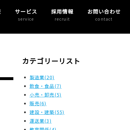
報
サービス
採用情報
お問い合わせ
service
recruit
contact
カテゴリーリスト
製造業(20)
飲食・食品(7)
小売・卸売(5)
販売(6)
建設・建築(55)
運送業(3)
教育関係(4)