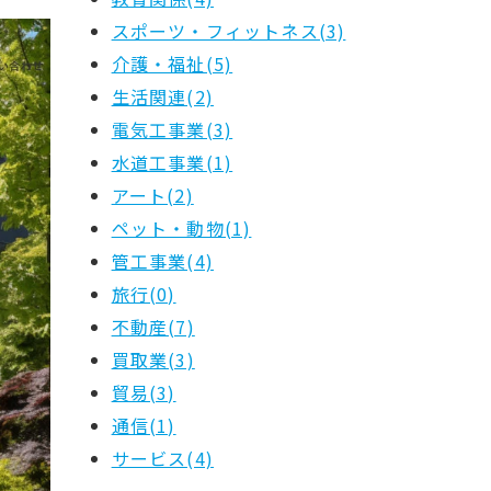
スポーツ・フィットネス(3)
介護・福祉(5)
生活関連(2)
電気工事業(3)
水道工事業(1)
アート(2)
ペット・動物(1)
管工事業(4)
旅行(0)
不動産(7)
買取業(3)
貿易(3)
通信(1)
サービス(4)