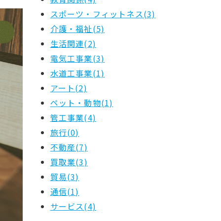
スポーツ・フィットネス(3)
介護・福祉(5)
生活関連(2)
電気工事業(3)
水道工事業(1)
アート(2)
ペット・動物(1)
管工事業(4)
旅行(0)
不動産(7)
買取業(3)
貿易(3)
通信(1)
サービス(4)