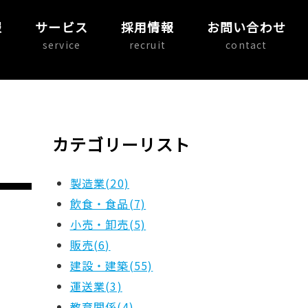
報
サービス
採用情報
お問い合わせ
service
recruit
contact
カテゴリーリスト
製造業(20)
飲食・食品(7)
小売・卸売(5)
販売(6)
建設・建築(55)
運送業(3)
教育関係(4)