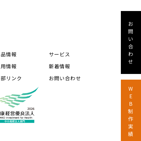
お
問
い
合
わ
製品情報
サービス
せ
採用情報
新着情報
外部リンク
お問い合わせ
W
E
B
制
作
実
績