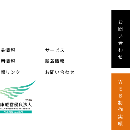
お
問
い
合
わ
製品情報
サービス
せ
採用情報
新着情報
外部リンク
お問い合わせ
W
E
B
制
作
実
績