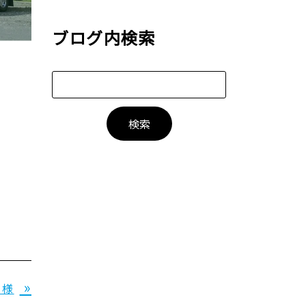
ブログ内検索
»
 様