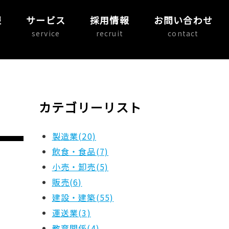
報
サービス
採用情報
お問い合わせ
service
recruit
contact
カテゴリーリスト
製造業(20)
飲食・食品(7)
小売・卸売(5)
販売(6)
建設・建築(55)
運送業(3)
教育関係(4)