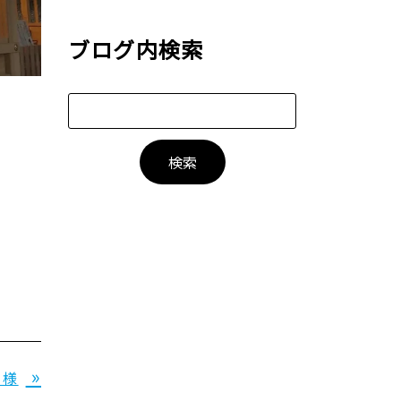
ブログ内検索
»
 様