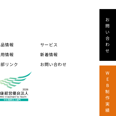
お
問
い
合
わ
製品情報
サービス
せ
採用情報
新着情報
外部リンク
お問い合わせ
W
E
B
制
作
実
績