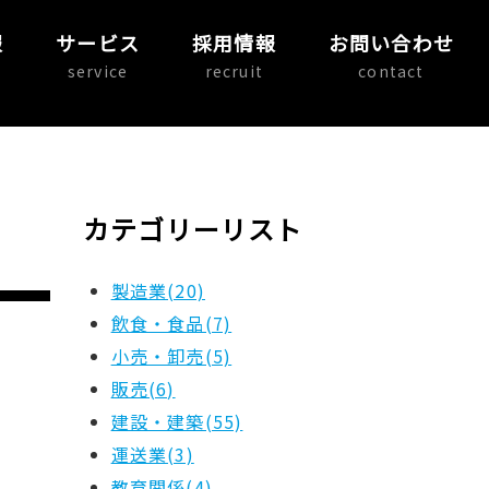
報
サービス
採用情報
お問い合わせ
service
recruit
contact
カテゴリーリスト
製造業(20)
飲食・食品(7)
小売・卸売(5)
販売(6)
建設・建築(55)
運送業(3)
教育関係(4)