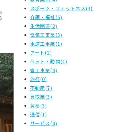
スポーツ・フィットネス(3)
介護・福祉(5)
生活関連(2)
電気工事業(3)
水道工事業(1)
アート(2)
ペット・動物(1)
管工事業(4)
旅行(0)
不動産(7)
買取業(3)
貿易(3)
通信(1)
サービス(4)