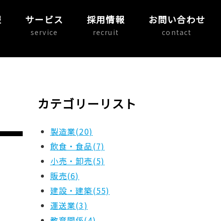
報
サービス
採用情報
お問い合わせ
service
recruit
contact
カテゴリーリスト
製造業(20)
飲食・食品(7)
小売・卸売(5)
販売(6)
建設・建築(55)
運送業(3)
教育関係(4)