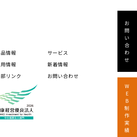
お
問
い
合
わ
製品情報
サービス
せ
採用情報
新着情報
外部リンク
お問い合わせ
W
E
B
制
作
実
績