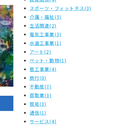
スポーツ・フィットネス(3)
介護・福祉(5)
生活関連(2)
電気工事業(3)
水道工事業(1)
アート(2)
ペット・動物(1)
管工事業(4)
旅行(0)
不動産(7)
買取業(3)
貿易(3)
通信(1)
サービス(4)