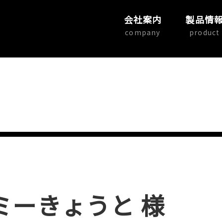
会社案内
製品情
company
product
ミーきょうと 様